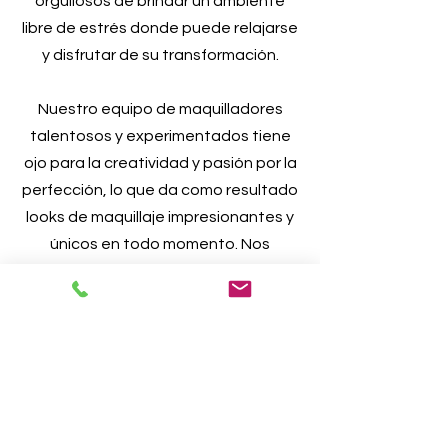
orgullosos de brindar un ambiente
libre de estrés donde puede relajarse
y disfrutar de su transformación.
Nuestro equipo de maquilladores
talentosos y experimentados tiene
ojo para la creatividad y pasión por la
perfección, lo que da como resultado
looks de maquillaje impresionantes y
únicos en todo momento. Nos
enorgullecemos de nuestra
atmósfera de lujo y atención al
detalle, brindándole una experiencia
que no olvidará. Nuestros artistas
pacientes y expertos se dedican a
resaltar su belleza natural y
garantizar que se sienta segura y