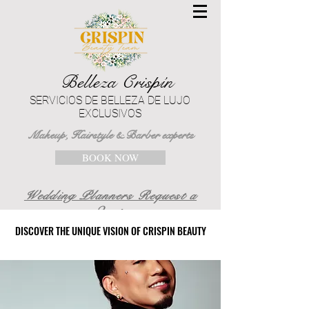
Belleza Crispín
SERVICIOS DE BELLEZA DE LUJO
EXCLUSIVOS
Makeup, Hairstyle & Barber experts
BOOK NOW
Wedding Planners Request a
Quote
DISCOVER THE UNIQUE VISION OF CRISPIN BEAUTY
DISCOVER THE UNIQUE VISION OF CRISPIN BEAUTY