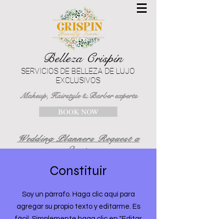
Belleza Crispín
SERVICIOS DE BELLEZA DE LUJO
EXCLUSIVOS
Makeup, Hairstyle & Barber experts
BOOK NOW
Wedding Planners Request a
Quote
Constituir
Soy un párrafo. Haga clic aquí para
agregar su propio texto y editarme. Es
fácil. Simplemente haga clic en "Editar